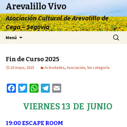
Arevalillo Vivo
Asociación Cultural de Arevalillo de
Cega – Segovia
Ir
Buscar:
Menú
al
contenido
Fin de Curso 2025
20 mayo, 2025
Actividades
,
Asociación
,
Sin categoría
Fa
T
W
Te
E
ce
wi
h
le
m
b
tt
at
gr
ai
VIERNES 13 DE JUNIO
o
er
sA
a
l
o
p
m
19:00
ESCAPE ROOM