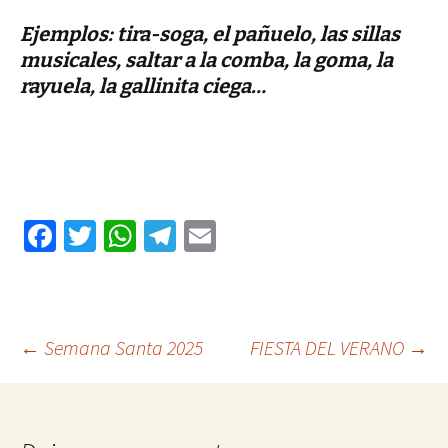
Ejemplos: tira-soga, el pañuelo, las sillas
musicales, saltar a la comba, la goma, la
rayuela, la gallinita ciega…
Fa
T
W
Te
E
ce
wi
h
le
m
b
tt
at
gr
ai
o
er
sA
a
l
Ir
←
Semana Santa 2025
FIESTA DEL VERANO
→
o
p
m
k
p
a