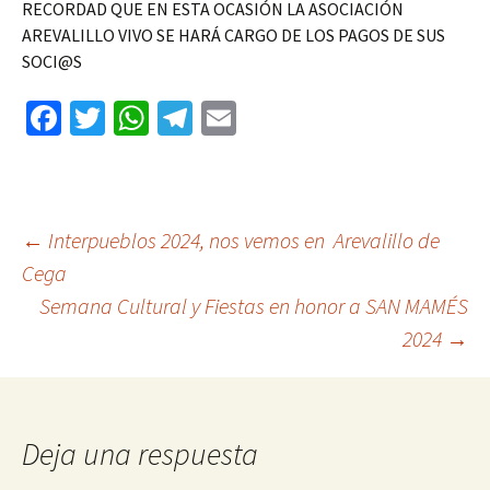
RECORDAD QUE EN ESTA OCASIÓN LA ASOCIACIÓN
AREVALILLO VIVO SE HARÁ CARGO DE LOS PAGOS DE SUS
SOCI@S
Fa
T
W
Te
E
ce
wi
h
le
m
b
tt
at
gr
ai
o
er
sA
a
l
Ir
←
Interpueblos 2024, nos vemos en Arevalillo de
o
p
m
Cega
k
p
Semana Cultural y Fiestas en honor a SAN MAMÉS
a
2024
→
la
entrada
Deja una respuesta