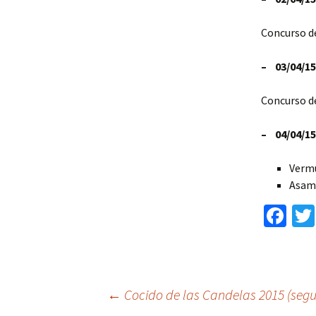
Concurso d
– 03/04/15
Concurso de
– 04/04/15
Vermu
Asamb
Fa
ce
b
o
Ir
←
Cocido de las Candelas 2015 (segu
o