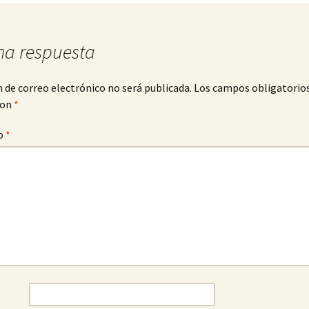
p
na respuesta
n de correo electrónico no será publicada.
Los campos obligatorio
con
*
o
*