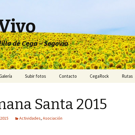
 Vivo
lillo de Cega – Segovia
Galería
Subir fotos
Contacto
CegaRock
Rutas
ana Santa 2015
 2015
Actividades
,
Asociación