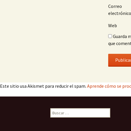
Correo
electrónic
Web
Guarda m
que coment
Este sitio usa Akismet para reducir el spam.
Aprende cómo se proc
Buscar: