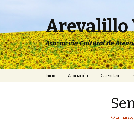
Arevalillo
Asociación Cultural de Areva
Ir
Inicio
Asociación
Calendario
al
contenido
Quiénes somos
Sem
Documentación
Comunicados
23 marzo,
Inscríbete