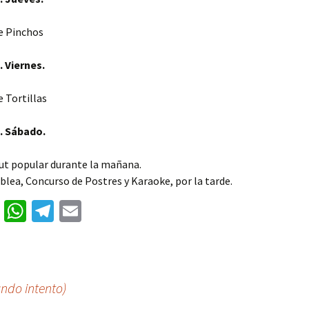
e Pinchos
. Viernes.
 Tortillas
. Sábado.
t popular durante la mañana.
lea, Concurso de Postres y Karaoke, por la tarde.
T
W
Te
E
wi
h
le
m
tt
at
gr
ai
er
sA
a
l
ndo intento)
p
m