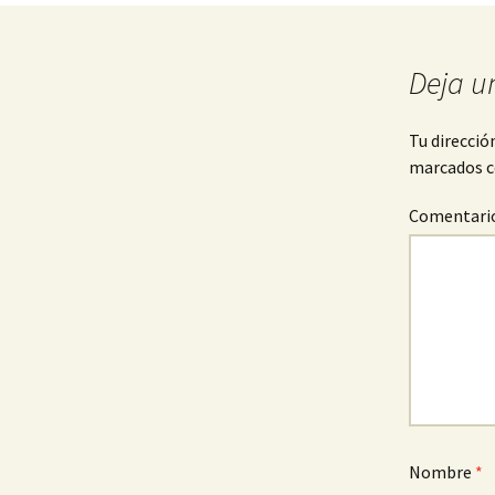
k
a
Deja u
la
Tu direcció
marcados 
entrada
Comentari
Nombre
*