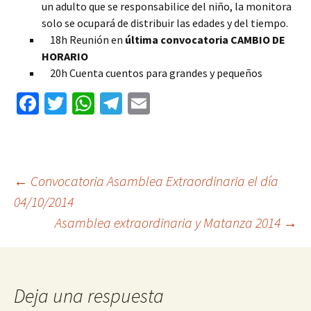
un adulto que se responsabilice del niño, la monitora
solo se ocupará de distribuir las edades y del tiempo.
18h Reunión en
última convocatoria CAMBIO DE
HORARIO
20h Cuenta cuentos para grandes y pequeños
Fa
T
W
Te
E
ce
wi
h
le
m
b
tt
at
gr
ai
o
er
sA
a
l
Ir
←
Convocatoria Asamblea Extraordinaria el día
o
p
m
k
p
Asamblea extraordinaria y Matanza 2014
→
a
la
Deja una respuesta