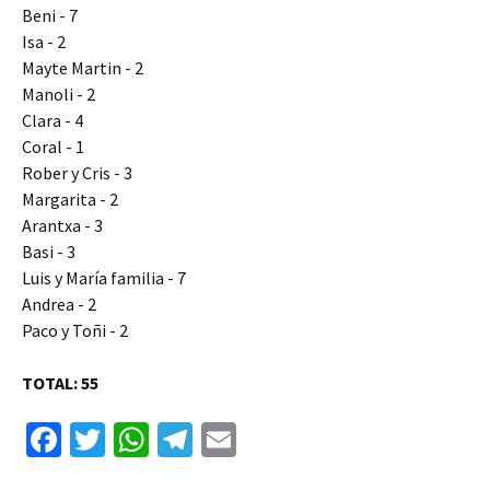
Beni - 7
Isa - 2
Mayte Martin - 2
Manoli - 2
Clara - 4
Coral - 1
Rober y Cris - 3
Margarita - 2
Arantxa - 3
Basi - 3
Luis y María familia - 7
Andrea - 2
Paco y Toñi - 2
TOTAL: 55
Fa
T
W
Te
E
ce
wi
h
le
m